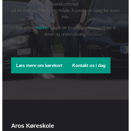
kørekortforløb
på en nem og ofte hurtig måde. Kontakt os i dag for mere
info.
Alle vores
pakker
følger de lovpligtige retningslinjer til
timer og undervisning.
Læs mere om kørekort
Kontakt os i dag
Aros Køreskole