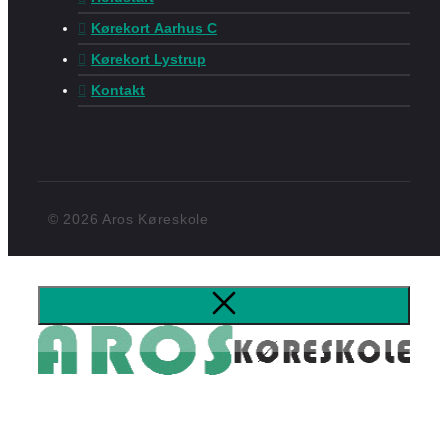
Kørekort Aarhus C
Kørekort Lystrup
Kontakt
© 2026 Aros Køreskole