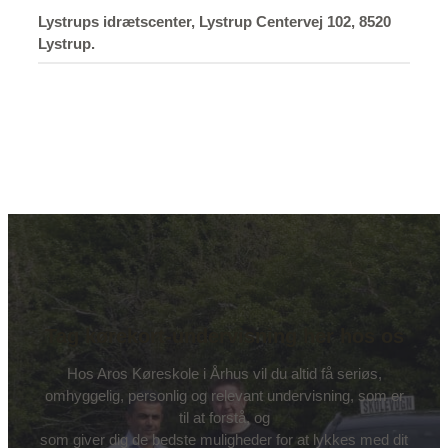
Lystrups idrætscenter, Lystrup Centervej 102, 8520
Lystrup.
Tag kørekort-undervisning her hos os
Hos Aros Køreskole i Århus vil du altid få seriøs,
omhyggelig, personlig og relevant undervisning, som er
til at forstå, og
som giver dig de bedste muligheder for at lykkes med dit