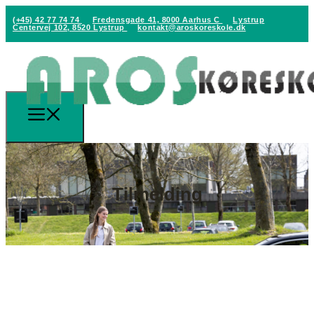
(+45) 42 77 74 74
Fredensgade 41, 8000 Aarhus C
Lystrup
Centervej 102, 8520 Lystrup
kontakt@aroskoreskole.dk
Tilmelding