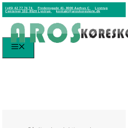
(+45) 42 77 74 74
Fredensgade 41, 8000 Aarhus C
Lystrup
Centervej 102, 8520 Lystrup
kontakt@aroskoreskole.dk