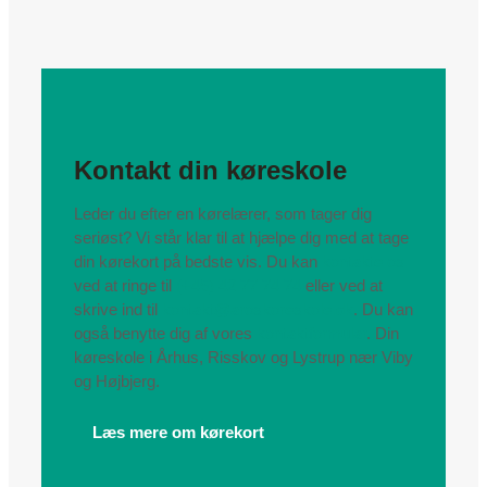
Kontakt din køreskole
Leder du efter en kørelærer, som tager dig
seriøst? Vi står klar til at hjælpe dig med at tage
din kørekort på bedste vis. Du kan
kontakte os
ved at ringe til
(+45) 42 77 74 74
eller ved at
skrive ind til
kontakt@aroskoreskole.dk
. Du kan
også benytte dig af vores
kontaktformular
. Din
køreskole i Århus, Risskov og Lystrup nær Viby
og Højbjerg.
Læs mere om kørekort