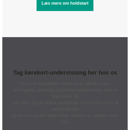
Læs mere om holdstart
Tag kørekort-undervisning her hos os
Hos Aros Køreskole i Århus vil du altid få seriøs,
omhyggelig, personlig og relevant undervisning, som er
til at forstå, og
som giver dig de bedste muligheder for at lykkes med dit
kørekortforløb
på en nem og ofte hurtig måde. Kontakt os i dag for mere
info.