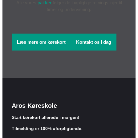
Alle vores
pakker
følger de lovpligtige retningslinjer til
timer og undervisning.
Læs mere om kørekort
Kontakt os i dag
Aros Køreskole
Start kørekort allerede i morgen!
Tilmelding er 100% uforpligtende.